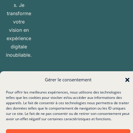
s. Je
transforme
votre
vision en
expérience
digitale
inoubliable.
Tous droits réservés – 2026 – Hippocom
Gérer le consentement
Pour offrir les meilleures expériences, nous utilisons des technologies
telles que les cookies pour stocker et/ou accéder aux informations des
appareils. Le fait de consentir à ces technologies nous permettra de traiter
des données telles que le comportement de navigation ou les ID uniques
sur ce site. Le fait de ne pas consentir ou de retirer son consentement peut
avoir un effet négatif sur certaines caractéristiques et fonctions.