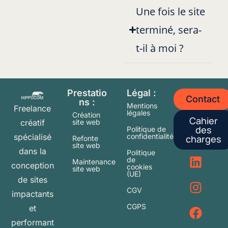
Une fois le site
terminé, sera-
t-il à moi ?
Prestatio
Légal :
Contact
ns :
Mentions
Freelance
légales
Création
Cahier
créatif
site web
des
Politique de
spécialisé
confidentialité
charges
Refonte
site web
dans la
Politique
de
Maintenance
conception
cookies
site web
(UE)
de sites
CGV
impactants
CGPS
et
performant